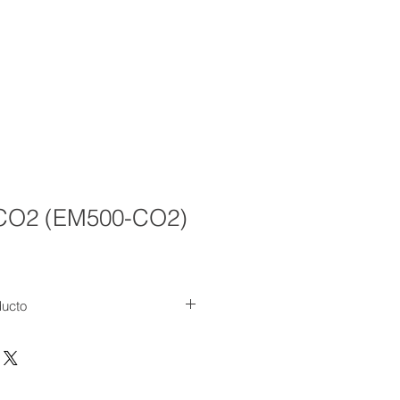
OTICIAS
CONTACTO
More
 CO2 (EM500-CO2)
ducto
diseñado para medir CO2,
d y presión barométrica en
ransmitir datos mediante
. Con esta tecnología de bajo