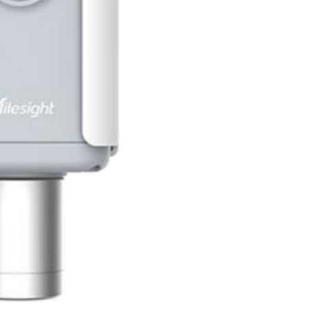
consumo de energía
hasta 10 años con u
combinarse conel G
la solución IoT Clou
administrar todos lo
remota y visual. EM
aplicaciones como ag
inteligentes, detecci