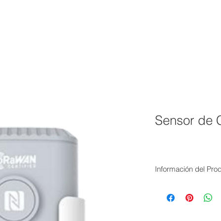
INICIO
SERVICIOS
NOSOTROS
PROYECTOS
N
Sensor de
Información del Pro
El EM500-CO2 está 
temperatura, humeda
entornos hostiles y t
tecnología LoRaWAN®