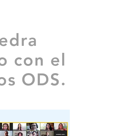
OTICIAS
CONTACTO
More
tedra
o con el
los ODS.