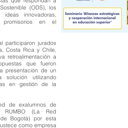
stas que respondan a
 Sostenible (ODS), los
 ideas innovadoras,
s promisorios en el
al participaron jurados
a, Costa Rica y Chile,
va retroalimentación a
puestas que fueron
la presentación de un
solución utilizando
ías en gestión de la
ed de exalumnos de
 y RUMBO (La Red
a de Bogotá) por esta
obustece como empresa