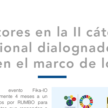
INICIO
SERVICIOS
NOSOTROS
PROYECTOS
N
ores en la II cá
ional dialognad
n el marco de 
evento Fika-IO
amente 4 meses a un
idos por RUMBO para